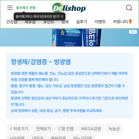
출석체크 현황
출석체크하고 최대 5천포인트 받기!
건강샵
제휴샵
포인트
정보
실후기
이벤트
커뮤니티
AD
항생제/감염증 - 방광염
방광염 관련 제품은 배뇨통, 빈뇨, 잔뇨감 같은 증상만으로 선택하기보다 재발 여부와
위험 신호를 함께 확인해야 합니다.
발열, 옆구리 통증, 혈뇨, 임신 가능성, 남성 방광염은 단순 방광염과 접근이 다를 수
있습니다.
항생제 선택은 원인균과 내성 여부가 중요하므로 가격이나 후기만 기준으로 판단하면
안 됩니다.
상세 정보에서 성분, 대상 증상, 금기, 병용 주의사항을 비교하세요.
< 뒤로가기
전체보기
C형 간염
MRSA감염
녹농균
뇌수막염
대장균
복부감염
비뇨기감염