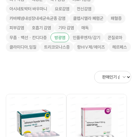
아시네토박터 바우마니
요로감염
전신감염
카바페넴내성장내세균속균종 감염
클렙시엘라 폐렴군
패혈증
피부감염
호흡기 감염
기타 감염
매독
무좀 · 백선 · 칸디다증
방광염
인플루엔자/감기
콘질로마
클라미디아,임질
트리코모나스증
항HIV제/에이즈
헤르페스