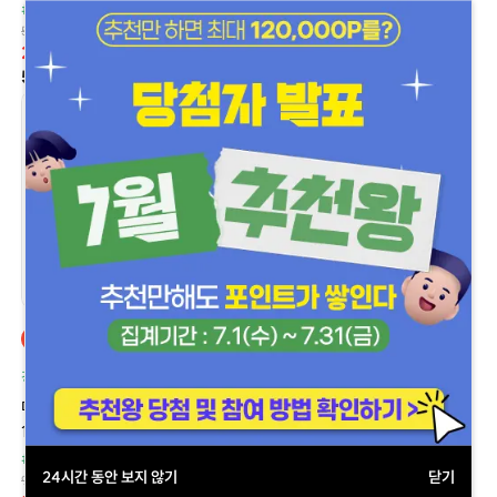
#탈모/헤어관리
#탈모/헤어관리
55,000원 ~ 220,000원
85,000원 ~ 170,000원
27%
21%
85,000원 ~ 135,000원
55,000원 ~ 160,000원
할인
델리샵 추천
할인
델리샵 추천
경구용 미녹시딜 제품
로니텐정 + 아보다트 제네릭
미녹시헤드 10 (미녹시딜 Minoxidil
미녹시헤드 D (미녹시딜 Minoxidil
10mg)
5mg + 두타스테리드 Dutasteride
0.5mg)
#탈모/헤어관리
24시간 동안 보지 않기
닫기
90,000원 ~ 180,000원
#탈모/헤어관리