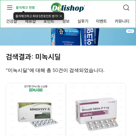
출석체크 현황
출석체크하고 최대 5천포인트 받기!
건강샵
제휴샵
포인트
정보
실후기
이벤트
커뮤니티
AD
검색결과: 미녹시딜
50
"미녹시딜"에 대해 총
건이 검색되었습니다.