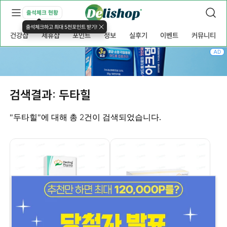
출석체크 현황
출석체크하고 최대 5천포인트 받기!
건강샵
제휴샵
포인트
정보
실후기
이벤트
커뮤니티
AD
검색결과: 두타힐
2
"두타힐"에 대해 총
건이 검색되었습니다.