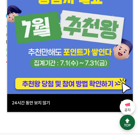
델리샵 추천
할인
델리샵 추천
아보다트 제네릭
아보다트 제네릭
두타힐 캡슐 0.5 (두타스테리드
두타힐 0.5 (두타스테리드
Dutasteride 0.5mg)
Dutasteride 0.5mg)
#탈모/헤어관리
#호르몬/갱년기
#할인 상품
#탈모/헤어관리
160,000원 ~ 160,000원
44%
90,000원 ~ 90,000원
45,000원 ~ 360,000원
67%
45,000원 ~ 120,000원
24시간 동안 보지 않기
닫기
공지