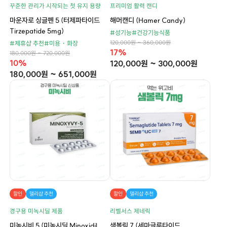
꾸준한 관리가 시작되는 첫 유지 용량
프리미엄 활력 캔디
마운자로 싱글펜 5 (터제파타이드
해머캔디 (Hamer Candy)
Tirzepatide 5mg)
#성기능
#건강기능식품
120,000원 ~ 360,000원
#제휴샵 추천
#미용・화장
17%
180,000원 ~ 720,000원
10%
120,000원 ~ 300,000원
180,000원 ~ 651,000원
할인
델리샵 추천
할인
델리샵 추천
경구용 미녹시딜 제품
리벨서스 제네릭
미녹시비 5 (미녹시딜 Minoxidil
샘볼릭 7 (세마글루타이드