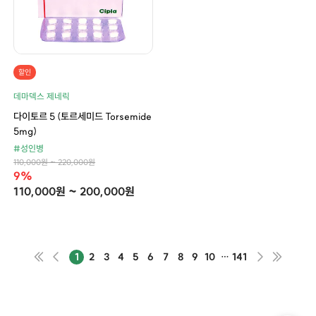
할인
데마덱스 제네릭
다이토르 5 (토르세미드 Torsemide
5mg)
#성인병
110,000원 ~ 220,000원
9%
110,000원 ~ 200,000원
1
2
3
4
5
6
7
8
9
10
…
141