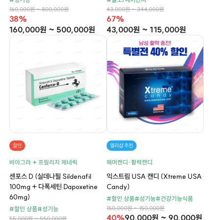
160,000원 ~ 800,000원
43,000원 ~ 344,000원
38%
67%
160,000원 ~ 500,000원
43,000원 ~ 115,000원
할인
델리샵 추천
비아그라 + 프릴리지 제네릭
해머캔디·활력캔디
센포스 D (실데나필 Sildenafil
익스트림 USA 캔디 (Xtreme USA
100mg + 다폭세틴 Dapoxetine
Candy)
60mg)
#할인 상품
#성기능
#건강기능식품
150,000원 ~ 150,000원
#할인 상품
#성기능
40%
90,000원 ~ 90,000원
55,000원 ~ 550,000원