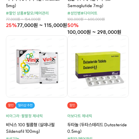
5mg)
Semaglutide 7mg)
#할인 상품
#탈모/헤어관리
#성인병
#다이어트
77,000원 ~ 154,000원
100,000원 ~ 600,000원
25%
77,000원 ~ 115,000원
50%
100,000원 ~ 298,000원
할인
델리샵 추천
할인
비아그라·팔팔정 제네릭
아보다트 제네릭
비닉스 100 필름형 (실데나필
두타놀 (두타스테리드 Dutasteride
Sildenafil 100mg)
0.5mg)
#성기능
#탈모/헤어관리