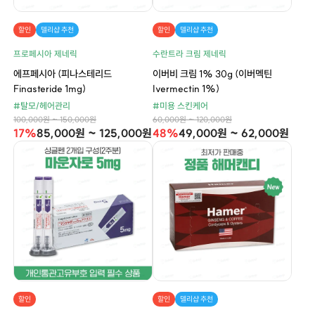
할인
델리샵 추천
할인
델리샵 추천
프로페시아 제네릭
수란트라 크림 제네릭
에프페시아 (피나스테리드
이버비 크림 1% 30g (이버멕틴
Finasteride 1mg)
Ivermectin 1%)
#탈모/헤어관리
#미용 스킨케어
100,000원 ~ 150,000원
60,000원 ~ 120,000원
17%
85,000원 ~ 125,000원
48%
49,000원 ~ 62,000원
할인
할인
델리샵 추천