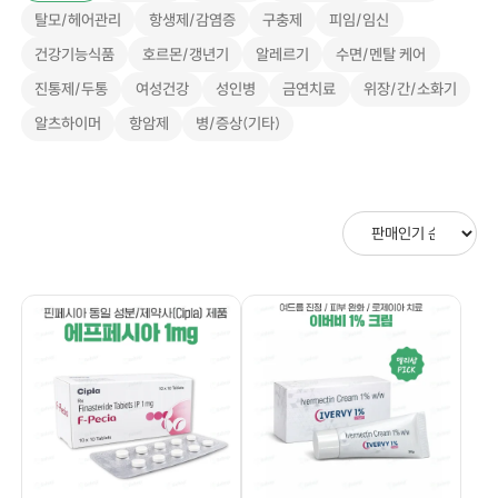
탈모/헤어관리
항생제/감염증
구충제
피임/임신
건강기능식품
호르몬/갱년기
알레르기
수면/멘탈 케어
진통제/두통
여성건강
성인병
금연치료
위장/간/소화기
알츠하이머
항암제
병/증상(기타)