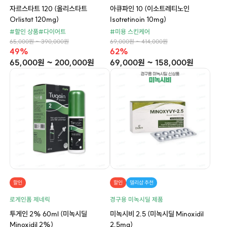
자르스타트 120 (올리스타트
아큐파인 10 (이소트레티노인
Orlistat 120mg)
Isotretinoin 10mg)
#할인 상품
#다이어트
#미용 스킨케어
65,000원 ~ 390,000원
69,000원 ~ 414,000원
49%
62%
65,000원 ~ 200,000원
69,000원 ~ 158,000원
할인
할인
델리샵 추천
로게인폼 제네릭
경구용 미녹시딜 제품
투게인 2% 60ml (미녹시딜
미녹시비 2.5 (미녹시딜 Minoxidil
Minoxidil 2%)
2.5mg)