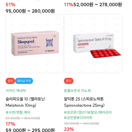
51%
11%
52,000원 ~ 278,000원
95,000원 ~ 280,000원
할인
델리샵 추천
할인
서카딘 제네릭
칼륨보존성 이뇨제
슬리피오울 10 (멜라토닌
알닥톤 25 (스피로노락톤
Melatonin 10mg)
Spironolactone 25mg)
#수면/멘탈 케어
#호르몬/갱년기
#탈모/헤어관리
#성인병
#다이어트
59,000원 ~ 354,000원
17%
120,000원 ~ 240,000원
23%
59,000원 ~ 295,000원