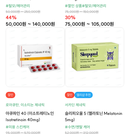
#탈모/헤어관리
#할인 상품
#탈모/헤어관리
50,000원 ~ 250,000원
75,000원 ~ 150,000원
44%
30%
50,000원 ~ 140,000원
75,000원 ~ 105,000원
할인
할인
델리샵 추천
로아큐탄, 이소티논 제네릭
서카딘 제네릭
아큐파인 40 (이소트레티노인
슬리피오울 5 (멜라토닌 Melatonin
Isotretinoin 40mg)
5mg)
#미용 스킨케어
#수면/멘탈 케어
95,000원 ~ 570,000원
52,000원 ~ 312,000원