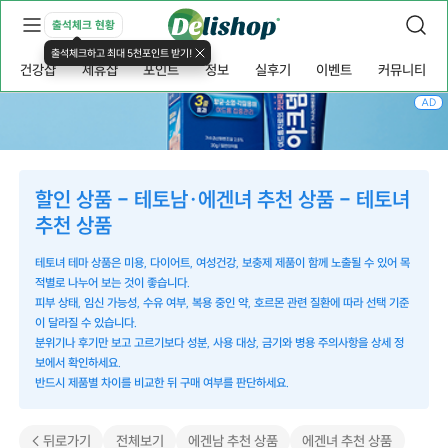
출석체크 현황
출석체크하고 최대 5천포인트 받기!
건강샵
제휴샵
포인트
정보
실후기
이벤트
커뮤니티
AD
할인 상품 - 테토남·에겐녀 추천 상품 - 테토녀
추천 상품
테토녀 테마 상품은 미용, 다이어트, 여성건강, 보충제 제품이 함께 노출될 수 있어 목
적별로 나누어 보는 것이 좋습니다.
피부 상태, 임신 가능성, 수유 여부, 복용 중인 약, 호르몬 관련 질환에 따라 선택 기준
이 달라질 수 있습니다.
분위기나 후기만 보고 고르기보다 성분, 사용 대상, 금기와 병용 주의사항을 상세 정
보에서 확인하세요.
반드시 제품별 차이를 비교한 뒤 구매 여부를 판단하세요.
< 뒤로가기
전체보기
에겐남 추천 상품
에겐녀 추천 상품