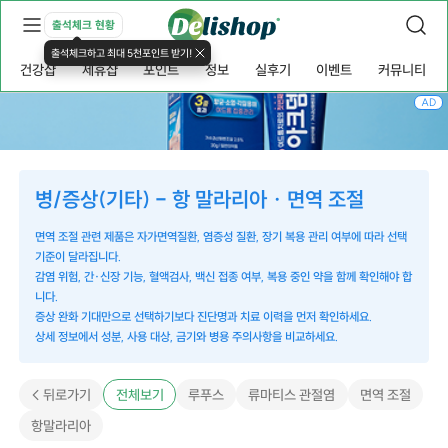
출석체크 현황
출석체크하고 최대 5천포인트 받기!
건강샵
제휴샵
포인트
정보
실후기
이벤트
커뮤니티
AD
병/증상(기타) - 항 말라리아 · 면역 조절
면역 조절 관련 제품은 자가면역질환, 염증성 질환, 장기 복용 관리 여부에 따라 선택
기준이 달라집니다.
감염 위험, 간·신장 기능, 혈액검사, 백신 접종 여부, 복용 중인 약을 함께 확인해야 합
니다.
증상 완화 기대만으로 선택하기보다 진단명과 치료 이력을 먼저 확인하세요.
상세 정보에서 성분, 사용 대상, 금기와 병용 주의사항을 비교하세요.
< 뒤로가기
전체보기
루푸스
류마티스 관절염
면역 조절
항말라리아