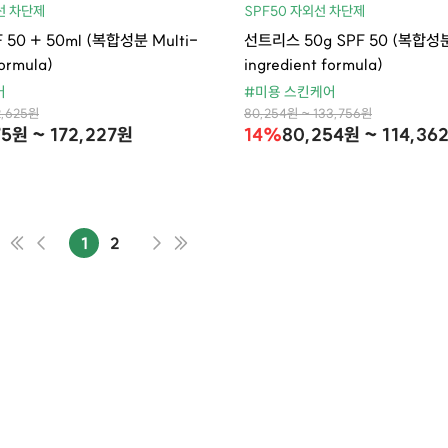
선 차단제
SPF50 자외선 차단제
50 + 50ml (복합성분 Multi-
선트리스 50g SPF 50 (복합성분
formula)
ingredient formula)
어
#미용 스킨케어
2,625원
80,254원 ~ 133,756원
75원 ~ 172,227원
14%
80,254원 ~ 114,36
1
2