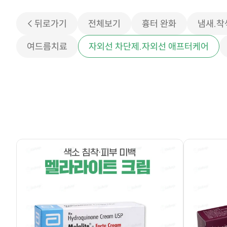
< 뒤로가기
전체보기
흉터 완화
냄새.착
여드름치료
자외선 차단제.자외선 애프터케어