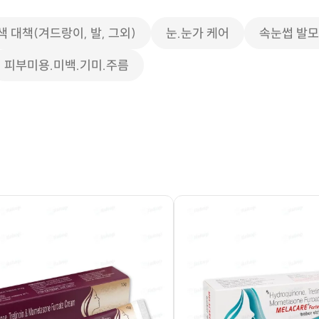
색 대책(겨드랑이, 발, 그외)
눈.눈가 케어
속눈썹 발
피부미용.미백.기미.주름