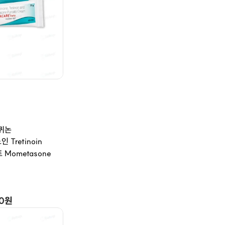
로퀴논
 Tretinoin
Mometasone
00원