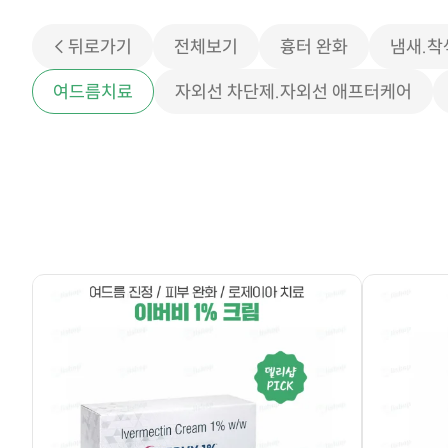
< 뒤로가기
전체보기
흉터 완화
냄새.착
여드름치료
자외선 차단제.자외선 애프터케어