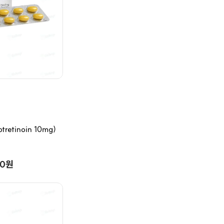
etinoin 10mg)
00원