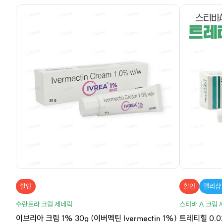
할인
할인
델리샵
수란트라 크림 제네릭
스티바 A 크림
이브리아 크림 1% 30g (이버멕틴 Ivermectin 1%)
트레티힐 0.02