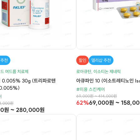
 추천
할인
델리샵 추천
드 여드름 치료제
로아큐탄, 이소티논 제네릭
0.005% 30g (트리파로텐
아큐파인 10 (이소트레티노인 Isotr
e 0.005%)
#미용 스킨케어
69,000원 ~ 414,000원
어
62%
69,000원 ~ 158,0
4,000원
00원 ~ 280,000원