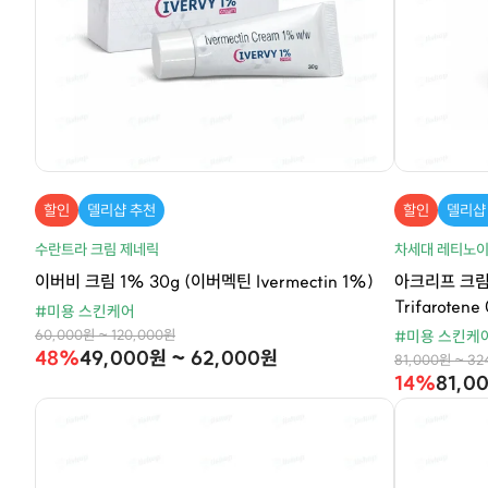
할인
델리샵 추천
할인
델리샵
수란트라 크림 제네릭
차세대 레티노이
이버비 크림 1% 30g (이버멕틴 Ivermectin 1%)
아크리프 크림 
Trifaroten
#미용 스킨케어
60,000원 ~ 120,000원
#미용 스킨케
48%
49,000원 ~ 62,000원
81,000원 ~ 32
14%
81,0