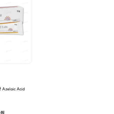
zelaic Acid
0원