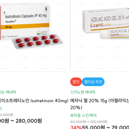
할인
델리샵 추천
티논 제네릭
스키노렌 제네릭
이소트레티노인 Isotretinoin 40mg)
에자닉 젤 20% 15g (아젤라익산 A
20%)
어
70,000원
#미용 스킨케어
00원 ~ 280,000원
60,000원 ~ 120,000원
34%
55,000원 ~ 79,00