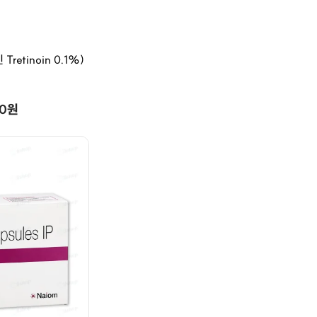
retinoin 0.1%)
00원