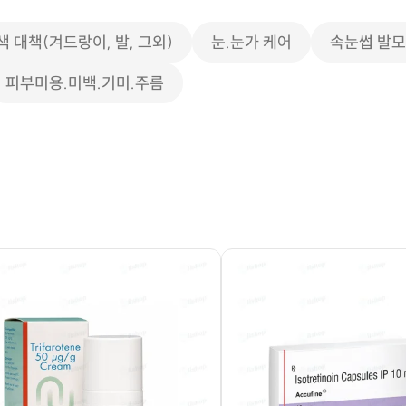
색 대책(겨드랑이, 발, 그외)
눈.눈가 케어
속눈썹 발
피부미용.미백.기미.주름