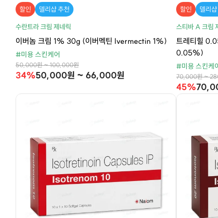
할인
델리샵 추천
할인
델리샵
수란트라 크림 제네릭
스티바 A 크림
이버놈 크림 1% 30g (이버멕틴 Ivermectin 1%)
트레티힐 0.05
0.05%)
#미용 스킨케어
50,000원 ~ 100,000원
#미용 스킨케
34%
50,000원 ~ 66,000원
70,000원 ~ 2
45%
70,0