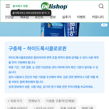
출석체크 현황
출석체크하고 최대 5천포인트 받기!
건강샵
제휴샵
포인트
정보
실후기
이벤트
커뮤니티
AD
구충제 - 하이드록시클로로퀸
하이드록시클로로퀸은 말라리아와 면역 조절 목적이 함께 검색될 수 있어 사용 목적
을 먼저 구분해야 합니다.
복용 기간, 기존 질환, 눈 관련 이상반응 관리 여부에 따라 확인 기준이 달라질 수 있
습니다.
임의 사용보다 진단과 처방 기준을 우선해야 하며, 심장 관련 병력이나 다른 약물 복
용 여부도 함께 확인해야 합니다.
상세 정보에서 성분, 사용 대상, 금기와 장기 복용 관련 주의사항을 비교하세요.
< 뒤로가기
전체보기
기생충 구충약(인체용)
니클로사마이드
니타조사나이드
동물 구충제
메벤다졸