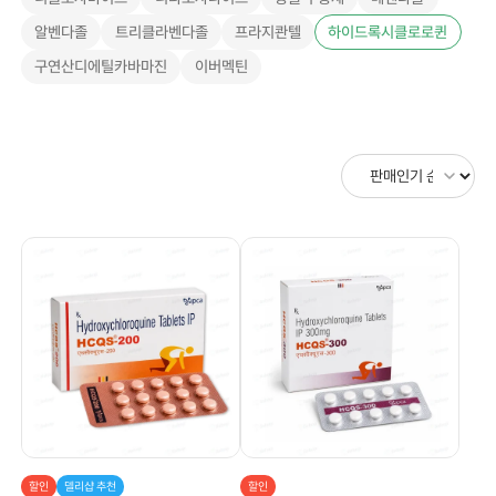
알벤다졸
트리클라벤다졸
프라지콴텔
하이드록시클로로퀸
구연산디에틸카바마진
이버멕틴
할인
델리샵 추천
할인