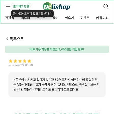
출석체크 현황
출석체크하고 최대 5천포인트 받기!
건강샵
제휴샵
포인트
정보
실후기
이벤트
커뮤니티
목록으로
바로 사용 가능한 적립금 5,000원을 적립 완료!
o****e
2024.08.28
4등분해서 가지고 있다가 1/4이나 2/4조각씩 섭취하는데 확실히 먹
은 날은 강직도나 발기 문제가 전혀 없네요 서비스로 받은 실주브는 저
랑 잘 안 맞는거 같지만 그래도 요긴하게 쓰고 있어요