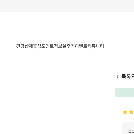
건강샵
제휴샵
포인트
정보
실후기
이벤트
커뮤니티
목록
효