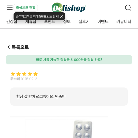
출석체크 현황
출석체크하고 최대 5천포인트 받기!
건강샵
제휴샵
포인트
정보
실후기
이벤트
커뮤니티
목록으로
바로 사용 가능한 적립금 5,000원을 적립 완료!
두**리
2025.02.16
항상 잘 받아 쓰고있어요. 만족!!!