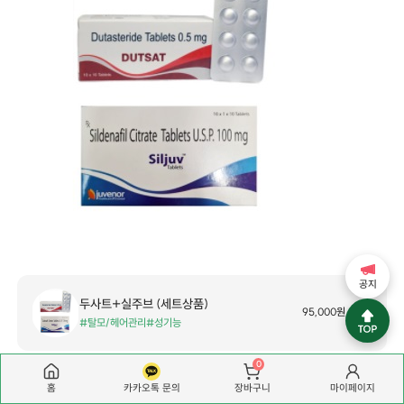
공지
두사트+실주브 (세트상품)
95,000원
#탈모/헤어관리
#성기능
0
홈
카카오톡 문의
마이페이지
장바구니