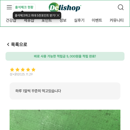
출석체크 현황
출석체크하고 최대 5천포인트 받기!
건강샵
제휴샵
포인트
정보
실후기
이벤트
커뮤니티
목록으로
바로 사용 가능한 적립금 5,000원을 적립 완료!
성*운
2025.11.29
하루 1알씩 꾸준히 먹고있습니다