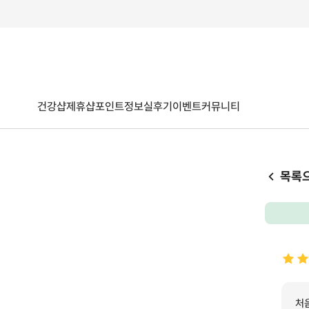
건강샵
제휴샵
포인트
정보
실후기
이벤트
커뮤니티
목록
처