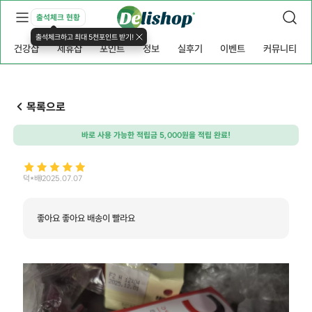
출석체크 현황
출석체크하고 최대 5천포인트 받기!
건강샵
제휴샵
포인트
정보
실후기
이벤트
커뮤니티
목록으로
바로 사용 가능한 적립금 5,000원을 적립 완료!
덕*배
2025.07.07
좋아요 좋아요 배송이 빨라요