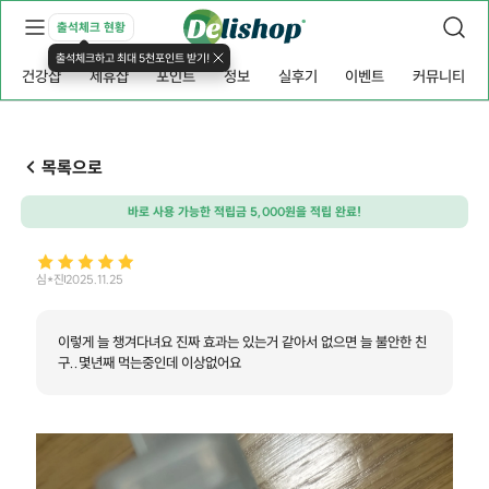
출석체크 현황
출석체크하고 최대 5천포인트 받기!
건강샵
제휴샵
포인트
정보
실후기
이벤트
커뮤니티
목록으로
바로 사용 가능한 적립금 5,000원을 적립 완료!
심*진
2025.11.25
이렇게 늘 챙겨다녀요 진짜 효과는 있는거 같아서 없으면 늘 불안한 친
구..몇년째 먹는중인데 이상없어요