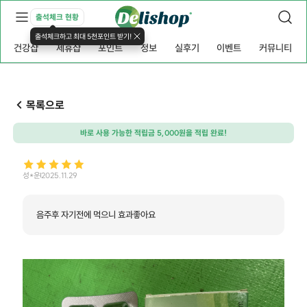
출석체크 현황
출석체크하고 최대 5천포인트 받기!
건강샵
제휴샵
포인트
정보
실후기
이벤트
커뮤니티
목록으로
바로 사용 가능한 적립금 5,000원을 적립 완료!
성*운
2025.11.29
음주후 자기전에 먹으니 효과좋아요