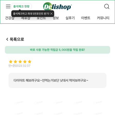
출석체크 현황
출석체크하고 최대 5천포인트 받기!
건강샵
제휴샵
포인트
정보
실후기
이벤트
커뮤니티
목록으로
바로 사용 가능한 적립금 5,000원을 적립 완료!
안*준
2023.02.07
다이어트 해보려구요~안먹는거보단 낫대서 먹어보려구요~