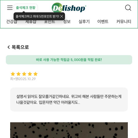
출석체크 현황
출석체크하고 최대 5천포인트 받기!
건강샵
제휴샵
포인트
정보
실후기
이벤트
커뮤니티
목록으로
바로 사용 가능한 적립금 5,000원을 적립 완료!
최*영
2025.10.29
설명서 읽어도 잘모를거같긴하네요. 위고비 해본 사람들만 주문하는게
나을것같아요. 입문자면 약간 어려울지도..