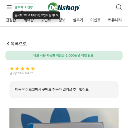
출석체크 현황
출석체크하고 최대 5천포인트 받기!
건강샵
제휴샵
포인트
정보
실후기
이벤트
커뮤니티
목록으로
바로 사용 가능한 적립금 5,000원을 적립 완료!
남*형
2022.04.12
미녹 먹어보고파서 구매요 친구가 델리샵 추첝했어요