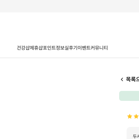
건강샵
제휴샵
포인트
정보
실후기
이벤트
커뮤니티
목록
두