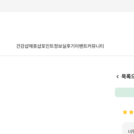
건강샵
제휴샵
포인트
정보
실후기
이벤트
커뮤니티
목록
너