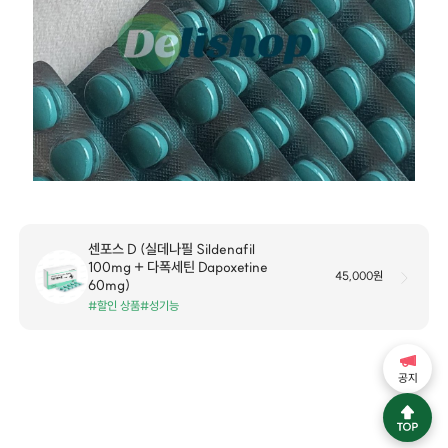
센포스 D (실데나필 Sildenafil
100mg + 다폭세틴 Dapoxetine
45,000원
60mg)
#할인 상품
#성기능
공지