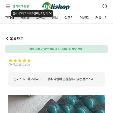
출석체크 현황
출석체크하고 최대 5천포인트 받기!
건강샵
제휴샵
포인트
정보
실후기
이벤트
커뮤니티
목록으로
바로 사용 가능한 적립금 5,000원을 적립 완료!
김*철
2025.02.06
센포스d가 최고에요bbbb 강추 약빨이 안들을수가없는 센포스d