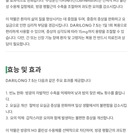
을 효과적으로 완화합니다. 주성분인 다리페나신(Darifenacin)은 선택적 M3 콜린
성 수용체 길항제로, 방광 평활근의 수축을 조절하여 과도한 요의를 감소시킵니다.
이 약물은 환자의 삶의 질을 향상시키는 데 중점을 두며, 중증의 증상을 완화하고 요
실금으로 인한 심리적 부담을 경감시킵니다.
DARILONG 7.5
는 1일 1회 복용으로
편리하게 사용할 수 있으며, 증상의 심각도에 따라 15mg까지 용량을 조절할 수 있
습니다. 다만, 간 또는 신장 기능 장애 환자 및 고령자는 복용 전 반드시 의료진과 상
담이 필요합니다.
효능 및 효과
DARILONG 7.5
는 다음과 같은 주요 효과를 제공합니다:
1. 빈뇨 완화: 방광의 자발적인 수축을 억제하여 낮과 밤의 잦은 배뇨 횟수를 줄입니
다.
2. 요실금 개선: 절박성 요실금 증상을 완화하여 일상 생활에서의 불편함을 감소시킵
니다.
3. 요의 억제: 갑작스러운 요의와 함께 발생하는 불편한 증상을 개선합니다.
이 약물은 방광의 M3 콜린성 수용체를 선택적으로 차단하여, 방광 평활근의 과도한