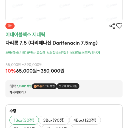
할인
이네이블렉스 제네릭
다리롱 7.5 (다리페나신 Darifenacin 7.5mg)
#병/증상(기타)
#빈뇨·요실금·뇨의절박
#전립선 비대증
#호르몬/갱년기
65,000원~390,000원
10%
65,000원~350,000원
혜택
7,150P 적립
브론즈
3% 적립
첫구매 8% 적립
자세히보기
수량
1Box(30정)
3Box(90정)
4Box(120정)