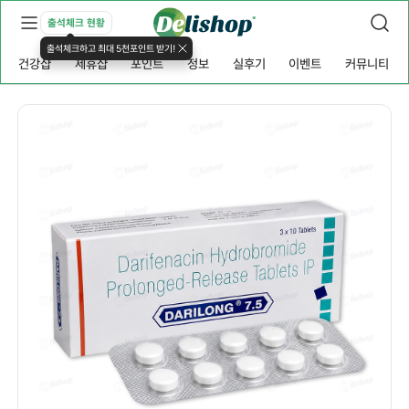
출석체크 현황
출석체크하고 최대 5천포인트 받기!
건강샵
제휴샵
포인트
정보
실후기
이벤트
커뮤니티