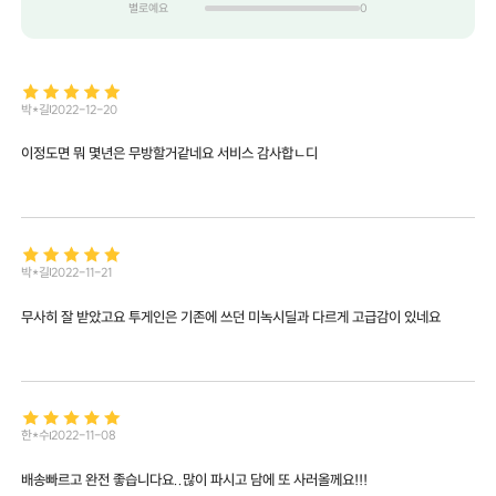
별로예요
0
박*길
2022-12-20
이정도면 뭐 몇년은 무방할거같네요 서비스 감사합ㄴ디
박*길
2022-11-21
무사히 잘 받았고요 투게인은 기존에 쓰던 미녹시딜과 다르게 고급감이 있네요
한*수
2022-11-08
배송빠르고 완전 좋습니다요..많이 파시고 담에 또 사러올께요!!!