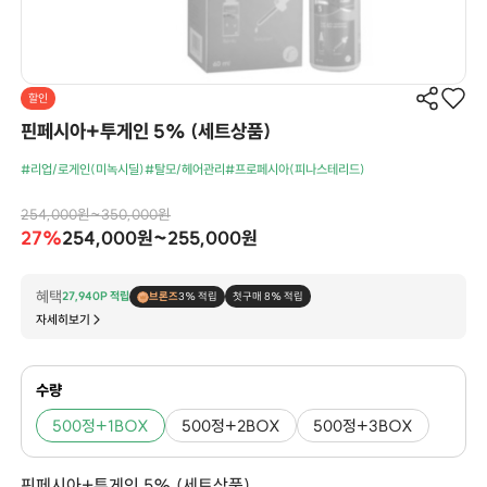
할인
핀페시아+투게인 5% (세트상품)
#리업/로게인(미녹시딜)
#탈모/헤어관리
#프로페시아(피나스테리드)
254,000원~350,000원
27%
254,000원~255,000원
혜택
27,940P 적립
브론즈
3% 적립
첫구매 8% 적립
자세히보기
수량
500정+1BOX
500정+2BOX
500정+3BOX
핀페시아+투게인 5% (세트상품)