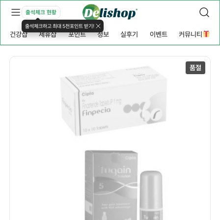
출석체크 현황
출석체크하고 최대 5천포인트 받기!
건강샵
제휴샵
포인트
정보
실후기
이벤트
커뮤니티