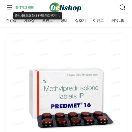
출석체크 현황
출석체크하고 최대 5천포인트 받기!
건강샵
제휴샵
포인트
정보
실후기
이벤트
커뮤니티