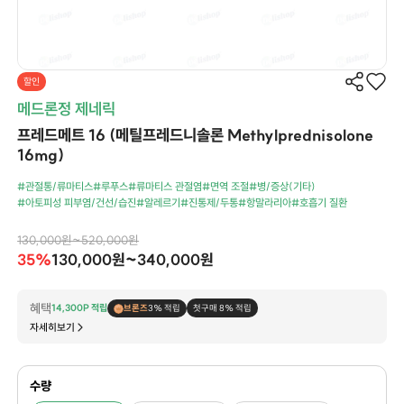
할인
메드론정 제네릭
프레드메트 16 (메틸프레드니솔론 Methylprednisolone
16mg)
#관절통/류마티스
#루푸스
#류마티스 관절염
#면역 조절
#병/증상(기타)
#아토피성 피부염/건선/습진
#알레르기
#진통제/두통
#항말라리아
#호흡기 질환
130,000원~520,000원
35%
130,000원~340,000원
혜택
14,300P 적립
브론즈
3% 적립
첫구매 8% 적립
자세히보기
수량