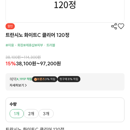
할인
트란시노 화이트C 클리어 120정
#미용・화장
#제휴샵
#피부 · 트러블
38,100원~114,300원
15%
38,100원~97,200원
혜택
4,191P 적립
브론즈
3% 적립
첫구매 8% 적립
자세히보기
수량
1개
2개
3개
트란시노 화이트C 클리어 120정