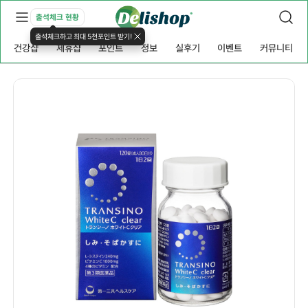
출석체크 현황
출석체크하고 최대 5천포인트 받기!
건강샵
제휴샵
포인트
정보
실후기
이벤트
커뮤니티