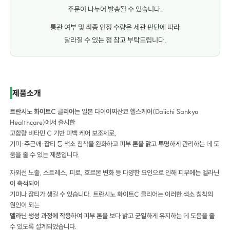
주문이 나누어 발송될 수 있습니다.
통관 여부 및 최종 인정 수량은 세관 판단에 따라
달라질 수 있는 점 참고 부탁드립니다.
트란시노 화이트C 클리어 120정 트란시노 화이트C 클리어 120정 트란시노 화이트C 클리어 120정
제품소개
트란시노 화이트C 클리어
는 일본 다이이찌산쿄 헬스케어(Daiichi Sankyo
Healthcare)에서 출시한
고함량 비타민 C 기반 미백 케어 보조제로,
기미·주근깨·잡티 등 색소 침착을 완화하고 피부 톤을 맑고 투명하게 관리하는 데 도
움을 줄 수 있는 제품입니다.
자외선 노출, 스트레스, 피로, 호르몬 변화 등 다양한 요인으로 인해 피부에는 멜라닌
이 축적되어
기미나 잡티가 생길 수 있습니다. 트란시노 화이트C 클리어는 이러한 색소 침착의
원인이 되는
멜라닌 생성 과정에 작용
하여 피부 톤을 보다 밝고 균일하게 유지하는 데 도움을 줄
수 있도록 설계되었습니다.