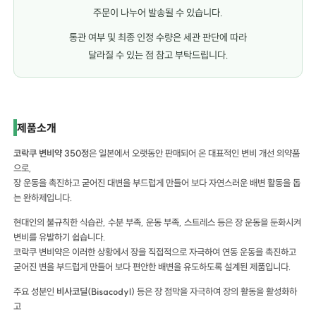
주문이 나누어 발송될 수 있습니다.
통관 여부 및 최종 인정 수량은 세관 판단에 따라
달라질 수 있는 점 참고 부탁드립니다.
코락쿠 변비약 350정 코락쿠 변비약 350정 코락쿠 변비약 350정
제품소개
코락쿠 변비약 350정
은 일본에서 오랫동안 판매되어 온 대표적인 변비 개선 의약품
으로,
장 운동을 촉진하고 굳어진 대변을 부드럽게 만들어 보다 자연스러운 배변 활동을 돕
는 완하제입니다.
현대인의 불규칙한 식습관, 수분 부족, 운동 부족, 스트레스 등은 장 운동을 둔화시켜
변비를 유발하기 쉽습니다.
코락쿠 변비약은 이러한 상황에서 장을 직접적으로 자극하여 연동 운동을 촉진하고
굳어진 변을 부드럽게 만들어 보다 편안한 배변을 유도하도록 설계된 제품입니다.
주요 성분인
비사코딜(Bisacodyl)
등은 장 점막을 자극하여 장의 활동을 활성화하
고