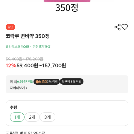
할인
코락쿠 변비약 350정
#건강보조
#소화 · 위장
#제휴샵
59,400원~178,200원
12%
59,400원~157,700원
혜택
6,534P 적립
브론즈
3% 적립
첫구매 8% 적립
자세히보기
수량
1개
2개
3개
코락쿠 변비약 350정