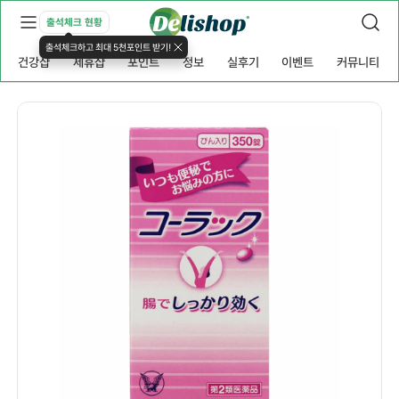
출석체크 현황
출석체크하고 최대 5천포인트 받기!
건강샵
제휴샵
포인트
정보
실후기
이벤트
커뮤니티