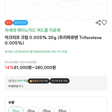
할인
델리샵 추천
차세대 레티노이드 여드름 치료제
아크리프 크림 0.005% 30g (트리파로텐 Trifarotene
0.005%)
#미용 스킨케어
#여드름치료
#피부미용.미백.기미.주름
81,000원~324,000원
14%
81,000원~280,000원
혜택
8,910P 적립
브론즈
3% 적립
첫구매 8% 적립
자세히보기
수량
1Box
2Box
3Box
4Box