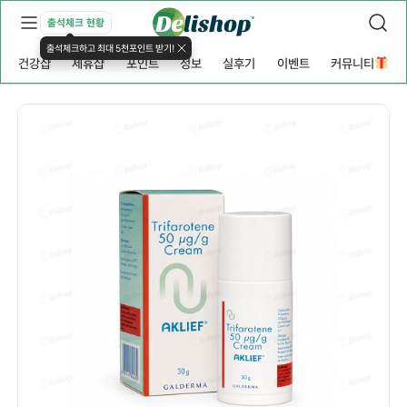
출석체크 현황
출석체크하고 최대 5천포인트 받기!
건강샵
제휴샵
포인트
정보
실후기
이벤트
커뮤니티