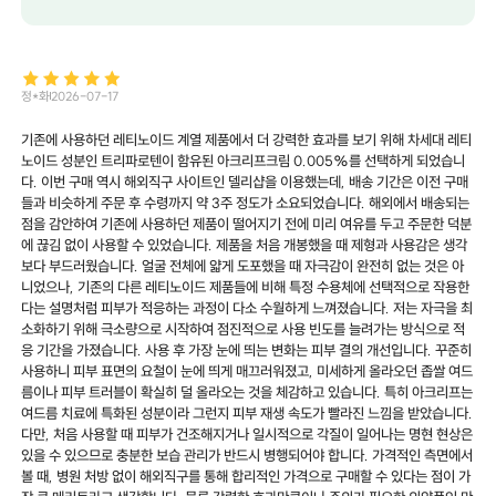
정*화
2026-07-17
기존에 사용하던 레티노이드 계열 제품에서 더 강력한 효과를 보기 위해 차세대 레티
노이드 성분인 트리파로텐이 함유된 아크리프크림 0.005%를 선택하게 되었습니
다. 이번 구매 역시 해외직구 사이트인 델리샵을 이용했는데, 배송 기간은 이전 구매
들과 비슷하게 주문 후 수령까지 약 3주 정도가 소요되었습니다. 해외에서 배송되는
점을 감안하여 기존에 사용하던 제품이 떨어지기 전에 미리 여유를 두고 주문한 덕분
에 끊김 없이 사용할 수 있었습니다. ​제품을 처음 개봉했을 때 제형과 사용감은 생각
보다 부드러웠습니다. 얼굴 전체에 얇게 도포했을 때 자극감이 완전히 없는 것은 아
니었으나, 기존의 다른 레티노이드 제품들에 비해 특정 수용체에 선택적으로 작용한
다는 설명처럼 피부가 적응하는 과정이 다소 수월하게 느껴졌습니다. 저는 자극을 최
소화하기 위해 극소량으로 시작하여 점진적으로 사용 빈도를 늘려가는 방식으로 적
응 기간을 가졌습니다. ​사용 후 가장 눈에 띄는 변화는 피부 결의 개선입니다. 꾸준히
사용하니 피부 표면의 요철이 눈에 띄게 매끄러워졌고, 미세하게 올라오던 좁쌀 여드
름이나 피부 트러블이 확실히 덜 올라오는 것을 체감하고 있습니다. 특히 아크리프는
여드름 치료에 특화된 성분이라 그런지 피부 재생 속도가 빨라진 느낌을 받았습니다.
다만, 처음 사용할 때 피부가 건조해지거나 일시적으로 각질이 일어나는 명현 현상은
있을 수 있으므로 충분한 보습 관리가 반드시 병행되어야 합니다. ​가격적인 측면에서
볼 때, 병원 처방 없이 해외직구를 통해 합리적인 가격으로 구매할 수 있다는 점이 가