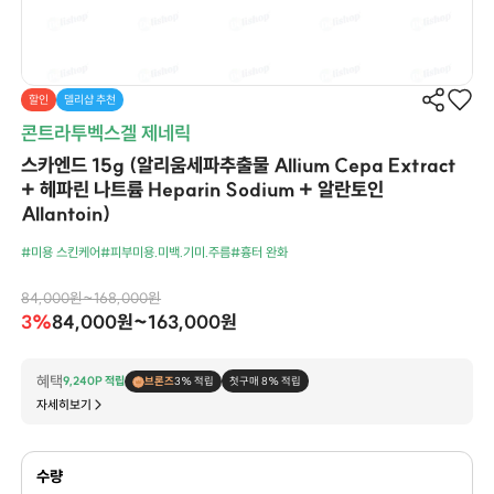
할인
델리샵 추천
콘트라투벡스겔 제네릭
스카엔드 15g (알리움세파추출물 Allium Cepa Extract
+ 헤파린 나트륨 Heparin Sodium + 알란토인
Allantoin)
#미용 스킨케어
#피부미용.미백.기미.주름
#흉터 완화
84,000원~168,000원
3%
84,000원~163,000원
혜택
9,240P 적립
브론즈
3% 적립
첫구매 8% 적립
자세히보기
수량