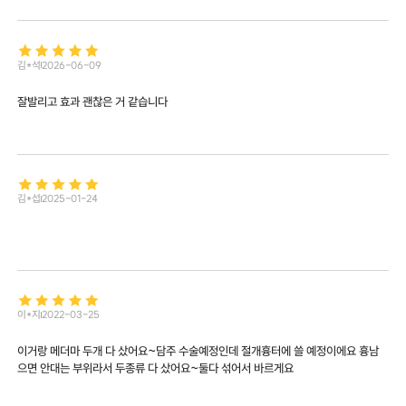
김*석
2026-06-09
잘발리고 효과 괜찮은 거 같습니다
김*섭
2025-01-24
이*지
2022-03-25
이거랑 메더마 두개 다 샀어요~담주 수술예정인데 절개흉터에 쓸 예정이에요 흉남
으면 안대는 부위라서 두종류 다 샀어요~둘다 섞어서 바르게요