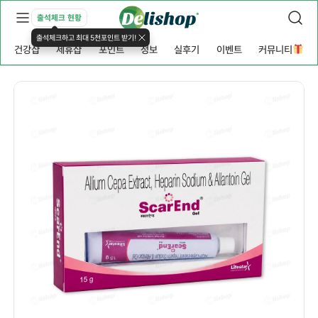
출석체크 현황
출석체크하고 최대 5천포인트 받기!
건강샵
제휴샵
포인트
정보
실후기
이벤트
커뮤니티