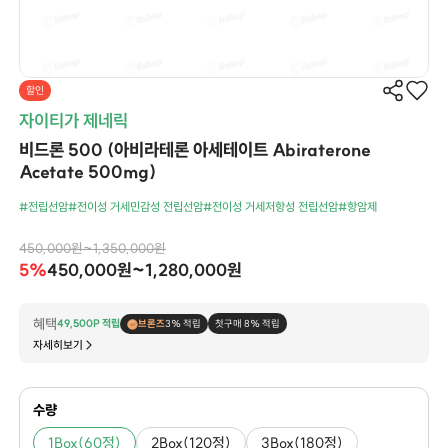
할인
자이티가 제네릭
비드론 500 (아비라테론 아세테이트 Abiraterone
Acetate 500mg)
#전립선암
#전이성 거세민감성 전립선암
#전이성 거세저항성 전립선암
#항암제
450,000원~1,350,000원
5%
450,000원~1,280,000원
혜택
49,500P 적립
브론즈
3% 적립
첫구매 8% 적립
자세히보기
수량
1Box(60정)
2Box(120정)
3Box(180정)