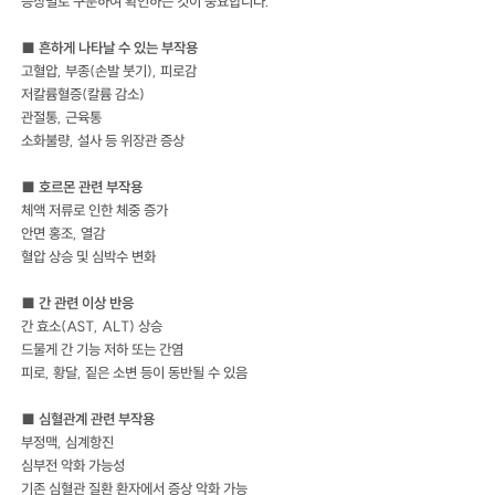
증상별로 구분하여 확인하는 것이 중요합니다.
■ 흔하게 나타날 수 있는 부작용
고혈압, 부종(손발 붓기), 피로감
저칼륨혈증(칼륨 감소)
관절통, 근육통
소화불량, 설사 등 위장관 증상
■ 호르몬 관련 부작용
체액 저류로 인한 체중 증가
안면 홍조, 열감
혈압 상승 및 심박수 변화
■ 간 관련 이상 반응
간 효소(AST, ALT) 상승
드물게 간 기능 저하 또는 간염
피로, 황달, 짙은 소변 등이 동반될 수 있음
■ 심혈관계 관련 부작용
부정맥, 심계항진
심부전 악화 가능성
기존 심혈관 질환 환자에서 증상 악화 가능