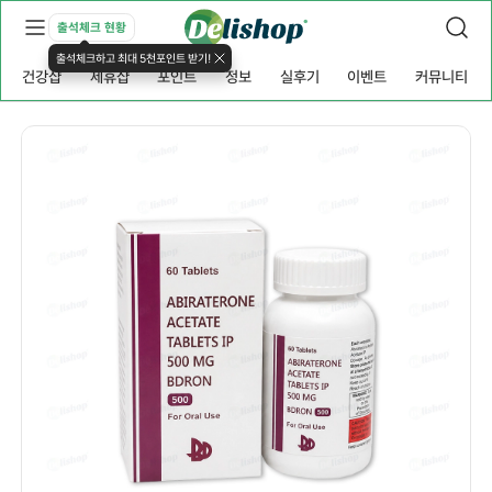
출석체크 현황
출석체크하고 최대 5천포인트 받기!
건강샵
제휴샵
포인트
정보
실후기
이벤트
커뮤니티