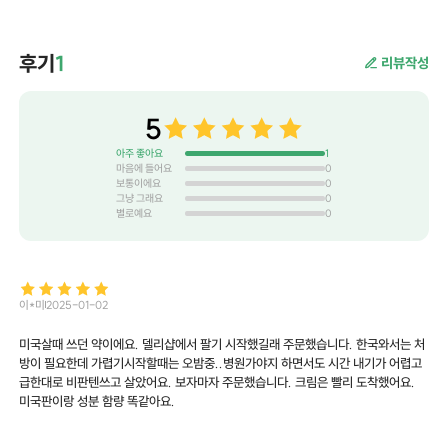
후기
1
리뷰작성
5
아주 좋아요
1
마음에 들어요
0
보통이에요
0
그냥 그래요
0
별로예요
0
이*미
2025-01-02
미국살때 쓰던 약이에요. 델리샵에서 팔기 시작했길래 주문했습니다. 한국와서는 처
방이 필요한데 가렵기시작할때는 오밤중..병원가야지 하면서도 시간 내기가 어렵고
급한대로 비판텐쓰고 살았어요. 보자마자 주문했습니다. 크림은 빨리 도착했어요.
미국판이랑 성분 함량 똑같아요.