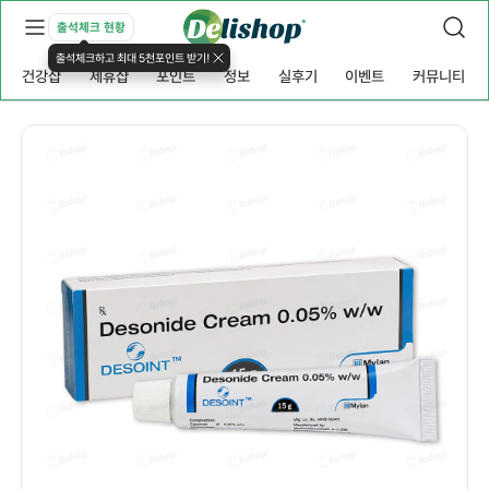
출석체크 현황
출석체크하고 최대 5천포인트 받기!
건강샵
제휴샵
포인트
정보
실후기
이벤트
커뮤니티