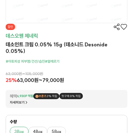
할인
데스오웬 제네릭
데소인트 크림 0.05% 15g (데소니드 Desonide
0.05%)
#아토피성 피부염/건선/습진
#알레르기
63,000원~105,000원
25%
63,000원~79,000원
혜택
6,930P 적립
브론즈
3% 적립
첫구매 8% 적립
자세히보기
수량
3Box
4Box
5Box