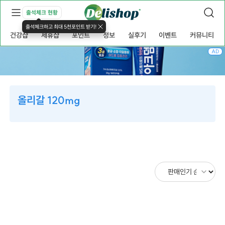
출석체크 현황
출석체크하고 최대 5천포인트 받기!
건강샵
제휴샵
포인트
정보
실후기
이벤트
커뮤니티
AD
올리갈 120mg