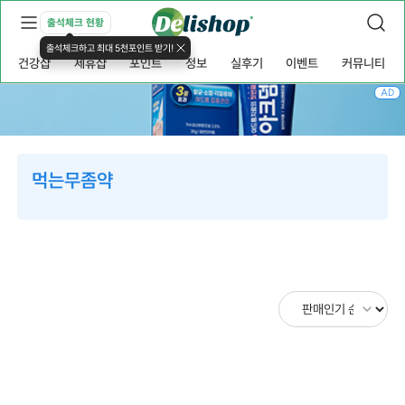
출석체크 현황
출석체크하고 최대 5천포인트 받기!
건강샵
제휴샵
포인트
정보
실후기
이벤트
커뮤니티
AD
먹는무좀약