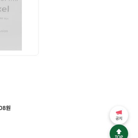
)
208원
공지