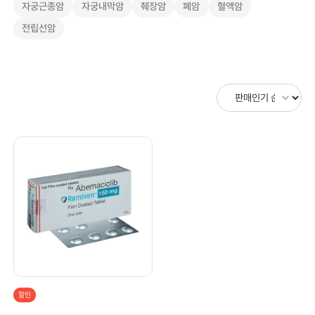
자궁근종암
자궁내막암
췌장암
폐암
혈액암
전립선암
할인