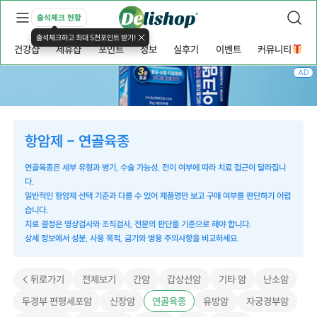
출석체크 현황
출석체크하고 최대 5천포인트 받기!
건강샵
제휴샵
포인트
정보
실후기
이벤트
커뮤니티
AD
항암제 - 연골육종
연골육종은 세부 유형과 병기, 수술 가능성, 전이 여부에 따라 치료 접근이 달라집니
다.
일반적인 항암제 선택 기준과 다를 수 있어 제품명만 보고 구매 여부를 판단하기 어렵
습니다.
치료 결정은 영상검사와 조직검사, 전문의 판단을 기준으로 해야 합니다.
상세 정보에서 성분, 사용 목적, 금기와 병용 주의사항을 비교하세요.
< 뒤로가기
전체보기
간암
갑상선암
기타 암
난소암
두경부 편평세포암
신장암
연골육종
유방암
자궁경부암