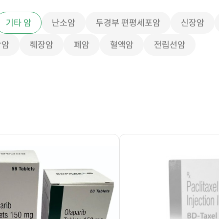
기타 암
난소암
두경부 편평세포암
신장암
막암
췌장암
폐암
혈액암
전립선암