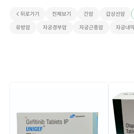
< 뒤로가기
전체보기
간암
갑상선암
유방암
자궁경부암
자궁근종암
자궁내