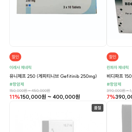
할인
할인
이레사 제네릭
린파자 제네릭
유니제프 250 (게피티니브 Gefitinib 250mg)
비디파프 150 
#항암제
#항암제
150,000원 ~ 450,000원
390,000원 ~ 1
11%
150,000원 ~ 400,000원
7%
390,0