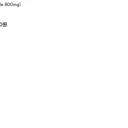
e 800mg)
00원