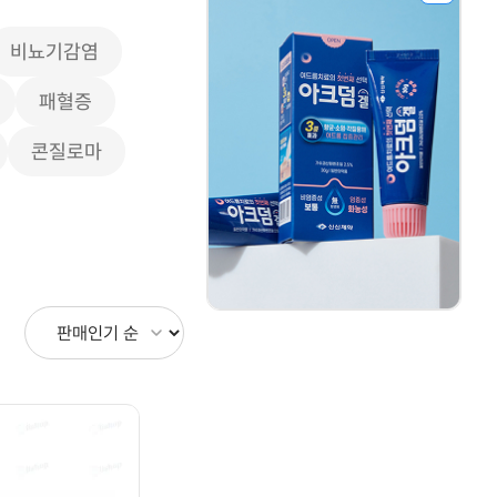
비뇨기감염
패혈증
콘질로마