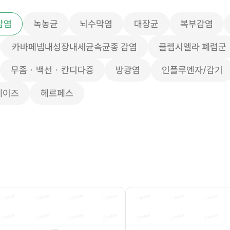
감염
녹농균
뇌수막염
대장균
복부감염
카바페넴내성장내세균속균종 감염
클렙시엘라 폐렴군
무좀 · 백선 · 칸디다증
방광염
인플루엔자/감기
에이즈
헤르페스