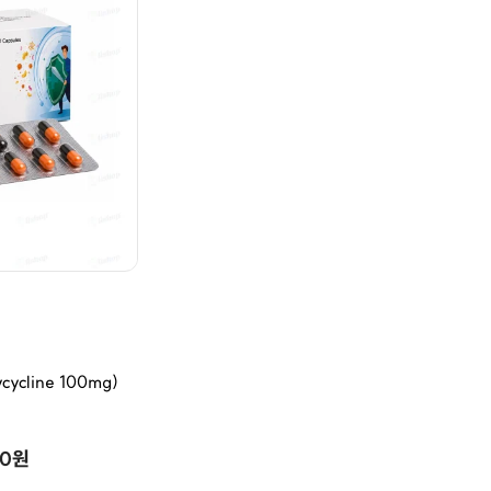
cline 100mg)
00원