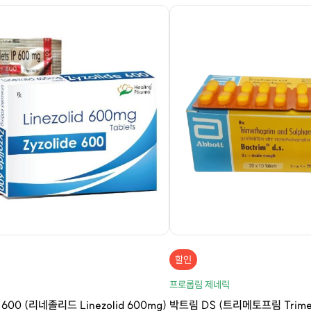
할인
릭
프로롭림 제네릭
00 (리네졸리드 Linezolid 600mg)
박트림 DS (트리메토프림 Trimet