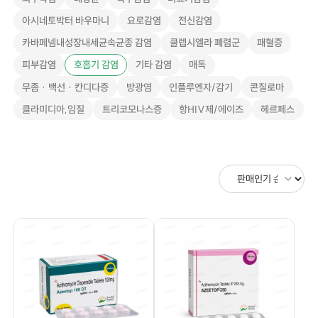
아시네토박터 바우마니
요로감염
전신감염
카바페넴내성장내세균속균종 감염
클렙시엘라 폐렴군
패혈증
피부감염
호흡기 감염
기타 감염
매독
무좀 · 백선 · 칸디다증
방광염
인플루엔자/감기
콘질로마
클라미디아,임질
트리코모나스증
항HIV제/에이즈
헤르페스