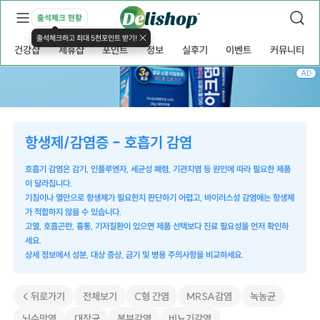
출석체크 현황
출석체크하고 최대 5천포인트 받기!
건강샵
제휴샵
포인트
정보
실후기
이벤트
커뮤니티
AD
항생제/감염증 - 호흡기 감염
호흡기 감염은 감기, 인플루엔자, 세균성 폐렴, 기관지염 등 원인에 따라 필요한 제품
이 달라집니다.
기침이나 열만으로 항생제가 필요한지 판단하기 어렵고, 바이러스성 감염에는 항생제
가 적합하지 않을 수 있습니다.
고열, 호흡곤란, 흉통, 기저질환이 있으면 제품 선택보다 진료 필요성을 먼저 확인하
세요.
상세 정보에서 성분, 대상 증상, 금기 및 병용 주의사항을 비교하세요.
< 뒤로가기
전체보기
C형 간염
MRSA감염
녹농균
뇌수막염
대장균
복부감염
비뇨기감염