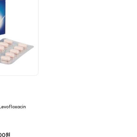
ofloxacin
000원