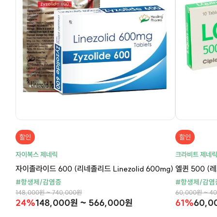
할인
할인
자이복스 제네릭
크라비트 제네
자이졸라이드 600 (리네졸리드 Linezolid 600mg)
엘퀸 500 (레
#항생제/감염증
#항생제/감염
148,000원 ~ 740,000원
60,000원 ~ 4
24%
148,000원 ~ 566,000원
61%
60,0