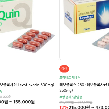
할인
릭
크라비트 제네릭
보플록사신 Levofloxacin 500mg)
레보플록스 250 (레보플록사신 Lev
250mg)
증
00,000원
#항생제/감염증
00원 ~ 155,000원
215,000원 ~ 537,500원
12%
215,000원 ~ 473,