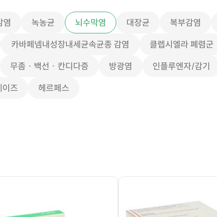
감염
녹농균
뇌수막염
대장균
복부감염
카바페넴내성장내세균속균종 감염
클렙시엘라 폐렴군
무좀 · 백선 · 칸디다증
방광염
인플루엔자/감기
에이즈
헤르페스