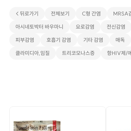
< 뒤로가기
전체보기
C형 간염
MRSA
아시네토박터 바우마니
요로감염
전신감염
피부감염
호흡기 감염
기타 감염
매독
클라미디아,임질
트리코모나스증
항HIV제/