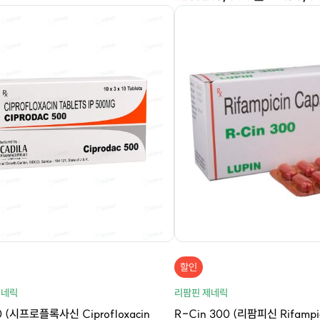
할인
제네릭
리팜핀 제네릭
(시프로플록사신 Ciprofloxacin
R-Cin 300 (리팜피신 Rifampi