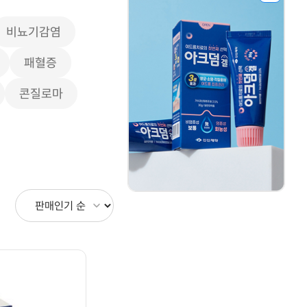
비뇨기감염
패혈증
콘질로마