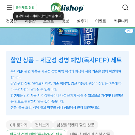
출석체크 현황
출석체크하고 최대 5천포인트 받기!
건강샵
제휴샵
포인트
정보
실후기
이벤트
커뮤니티
AD
할인 상품 - 세균성 성병 예방(독시PEP) 세트
독시PEP 관련 제품은 세균성 성병 예방 목적과 항생제 사용 기준을 함께 확인해야
합니다.
감염 위험 상황, 알레르기 이력, 기존 복용약, 임신 가능성, 위장 이상반응 여부에 따
라 주의사항이 달라질 수 있습니다.
항생제는 임의 사용 시 이상반응이나 내성 문제가 생길 수 있으므로 가격이나 할인율
등 만으로 판단하지 않는 것이 좋습니다.
성분, 복용 조건, 상담 필요 여부를 상세 정보에서 먼저 확인하세요.
< 뒤로가기
전체보기
남성활력캔디 할인 상품
세균성 성병 예방(독시PEP) 세트
테토남·에겐녀 추천 상품