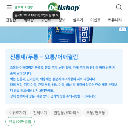
출석체크 현황
출석체크하고 최대 5천포인트 받기!
건강샵
제휴샵
포인트
정보
실후기
이벤트
커뮤니티
AD
진통제/두통 - 요통/어깨결림
요통과 어깨결림은 근육통, 관절 문제, 신경 압박, 자세 문제 등 원인에 따라 선택 기
준이 달라집니다.
먹는 진통제, 근이완제, 외용제는 성분과 주의사항이 서로 다릅니다.
다리 저림, 감각 이상, 근력 저하, 배뇨 이상, 외상 후 통증이 있으면 단순 제품 선택보
다 진료 필요성을 먼저 고려하세요.
상세 정보에서 성분, 사용 방식, 금기와 병용 주의사항을 비교하세요.
< 뒤로가기
전체보기
관절통/류마티스
두통/편두통
요통/어깨결림