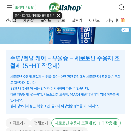
출석체크 현황
출석체크하고 최대 5천포인트 받기!
건강샵
제휴샵
포인트
정보
실후기
이벤트
커뮤니티
AD
수면/멘탈 케어 - 우울증 - 세로토닌 수용체 조
절제 (5-HT 작용제)
세로토닌 수용체 조절제는 우울·불안·수면 관련 증상에서 세로토닌계 작용을 기준으
로 확인해야 합니다.
SSRI나 SNRI와 작용 방식과 주의사항이 다를 수 있습니다.
다른 항우울제, 편두통약, 세로토닌성 보충제, MAOI 계열 약물과의 병용 여부를 확
인하세요.
상세 정보에서 성분, 복용 조건, 금기와 이상반응 정보를 비교하세요.
< 뒤로가기
전체보기
세로토닌 수용체 조절제 (5-HT 작용제)