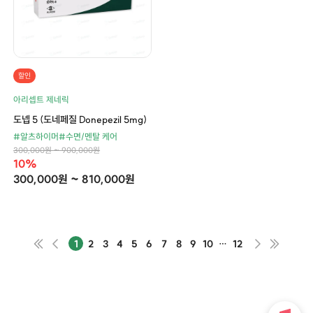
할인
아리셉트 제네릭
도넵 5 (도네페질 Donepezil 5mg)
#알츠하이머
#수면/멘탈 케어
300,000원 ~ 900,000원
10%
300,000원 ~ 810,000원
1
2
3
4
5
6
7
8
9
10
…
12