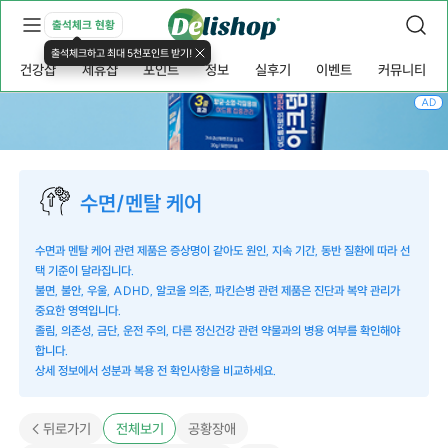
출석체크 현황
출석체크하고 최대 5천포인트 받기!
건강샵
제휴샵
포인트
정보
실후기
이벤트
커뮤니티
AD
수면/멘탈 케어
수면과 멘탈 케어 관련 제품은 증상명이 같아도 원인, 지속 기간, 동반 질환에 따라 선
택 기준이 달라집니다.
불면, 불안, 우울, ADHD, 알코올 의존, 파킨슨병 관련 제품은 진단과 복약 관리가
중요한 영역입니다.
졸림, 의존성, 금단, 운전 주의, 다른 정신건강 관련 약물과의 병용 여부를 확인해야
합니다.
상세 정보에서 성분과 복용 전 확인사항을 비교하세요.
< 뒤로가기
전체보기
공황장애