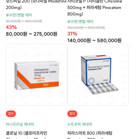
모드비길 200 (모다피닐 Modafinil
시티코힐 P (시티콜린 Citicoline
200mg)
500mg + 피라세탐 Piracetam
800mg)
#수면/멘탈 케어
80,000원 ~ 480,000원
#수면/멘탈 케어
43%
140,000원 ~ 840,000원
31%
80,000원 ~ 275,000원
140,000원 ~ 580,000원
할인
할인
아나프라닐 제네릭
누트로픽 제네릭
클로닐 10 (클로미프라민
피라스마트 800 (피라세탐