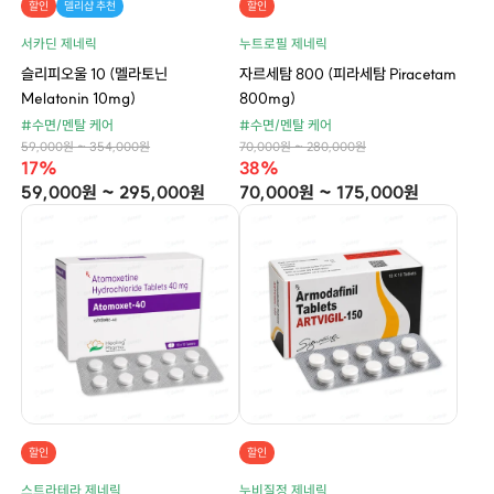
할인
델리샵 추천
할인
서카딘 제네릭
누트로필 제네릭
슬리피오울 10 (멜라토닌
자르세탐 800 (피라세탐 Piracetam
Melatonin 10mg)
800mg)
#수면/멘탈 케어
#수면/멘탈 케어
59,000원 ~ 354,000원
70,000원 ~ 280,000원
17%
38%
59,000원 ~ 295,000원
70,000원 ~ 175,000원
할인
할인
스트라테라 제네릭
누비질정 제네릭