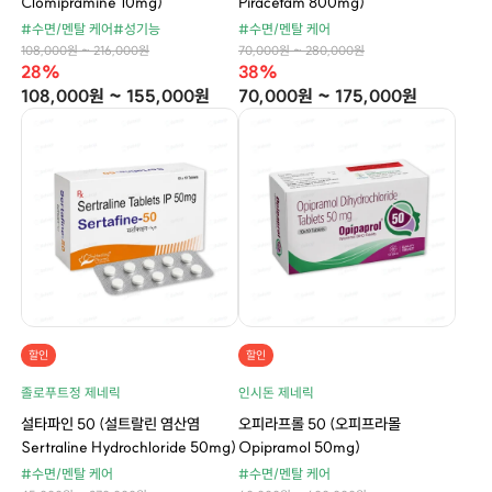
Clomipramine 10mg)
Piracetam 800mg)
#수면/멘탈 케어
#성기능
#수면/멘탈 케어
108,000원 ~ 216,000원
70,000원 ~ 280,000원
28%
38%
108,000원 ~ 155,000원
70,000원 ~ 175,000원
할인
할인
졸로푸트정 제네릭
인시돈 제네릭
설타파인 50 (설트랄린 염산염
오피라프롤 50 (오피프라몰
Sertraline Hydrochloride 50mg)
Opipramol 50mg)
#수면/멘탈 케어
#수면/멘탈 케어