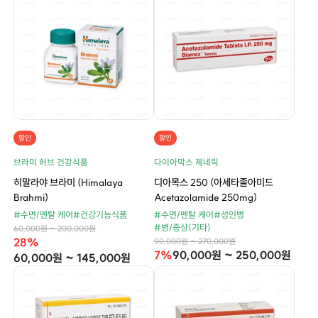
할인
할인
브라미 허브 건강식품
다이아막스 제네릭
히말라야 브라미 (Himalaya
디아목스 250 (아세타졸아미드
Brahmi)
Acetazolamide 250mg)
#수면/멘탈 케어
#건강기능식품
#수면/멘탈 케어
#성인병
#병/증상(기타)
60,000원 ~ 200,000원
28%
90,000원 ~ 270,000원
7%
90,000원 ~ 250,000원
60,000원 ~ 145,000원