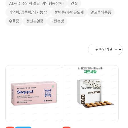
ADHD(주의력 결핍, 과잉행동장애)
간질
기억력/집중력/뇌기능 업
불면증/수면유도제
알코올의존증
우울증
정신분열증
파킨슨병