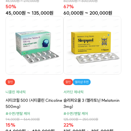
45,000원 ~ 270,000원
60,000원 ~ 600,000원
50%
67%
45,000원 ~ 135,000원
60,000원 ~ 200,000원
할인
할인
델리샵 추천
니콜린 제네릭
서카딘 제네릭
시티코힐 500 (시티콜린 Citicoline
슬리피오울 3 (멜라토닌 Melatonin
500mg)
3mg)
#수면/멘탈 케어
#수면/멘탈 케어
94,000원 ~ 564,000원
125,000원 ~ 250,000원
15%
22%