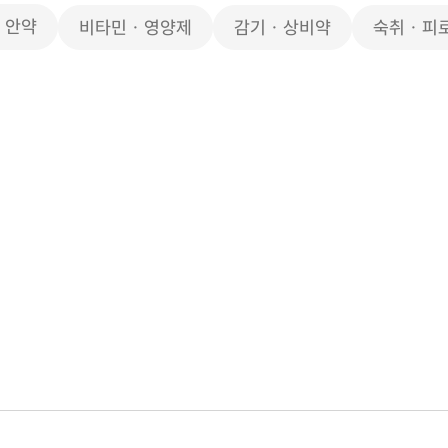
・안약
비타민 · 영양제
감기 · 상비약
숙취 · 