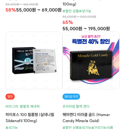
100mg)
55,000원 ~ 165,000원
58%
55,000원 ~ 69,000원
#할인 상품
#성기능
55,000원 ~ 550,000원
65%
55,000원 ~ 195,000원
할인
델리샵 추천
비아그라·팔팔정 제네릭
프리미엄 활력 캔디
하이포스 100 필름형 (실데나필
해머캔디 미라클 골드 (Hamer
Sildenafil 100mg)
Candy Miracle Gold)
#성기능
#할인 상품
#성기능
#건강기능식품