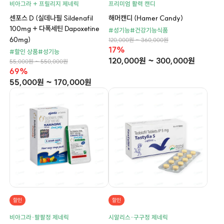
비아그라 + 프릴리지 제네릭
프리미엄 활력 캔디
센포스 D (실데나필 Sildenafil
해머캔디 (Hamer Candy)
100mg + 다폭세틴 Dapoxetine
#성기능
#건강기능식품
60mg)
120,000원 ~ 360,000원
17%
#할인 상품
#성기능
120,000원 ~ 300,000원
55,000원 ~ 550,000원
69%
55,000원 ~ 170,000원
할인
할인
비아그라·팔팔정 제네릭
시알리스·구구정 제네릭