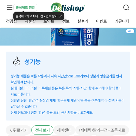
출석체크 현황
출석체크하고 최대 5천포인트 받기!
건강샵
제휴샵
포인트
정보
실후기
이벤트
커뮤니티
AD
성기능
성기능 제품은 빠른 작용이나 지속 시간만으로 고르기보다 성분과 병용금기를 먼저
확인해야 합니다.
실데나필, 타다라필, 다폭세틴 등은 복용 목적, 작용 시간, 함께 주의해야 할 약물이
서로 다릅니다.
심혈관 질환, 혈압약, 질산염 제제, 항우울제 계열 약물 복용 여부에 따라 선택 기준이
달라질 수 있습니다.
상세 정보에서 성분, 함량, 복용 조건, 금기사항을 비교하세요.
< 뒤로가기
전체보기
해머캔디
(제네릭)발기부전+조루치료