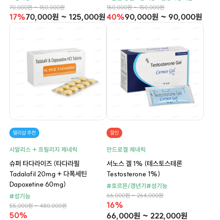
70,000원 ~ 150,000원
150,000원 ~ 150,000원
17%
70,000원 ~ 125,000원
40%
90,000원 ~ 90,000원
델리샵 추천
할인
시알리스 + 프릴리지 제네릭
안드로겔 제네릭
슈퍼 타다라이즈 (타다라필
서노스 겔 1% (테스토스테론
Tadalafil 20mg + 다폭세틴
Testosterone 1%)
Dapoxetine 60mg)
#호르몬/갱년기
#성기능
66,000원 ~ 264,000원
#성기능
16%
55,000원 ~ 480,000원
50%
66,000원 ~ 222,000원