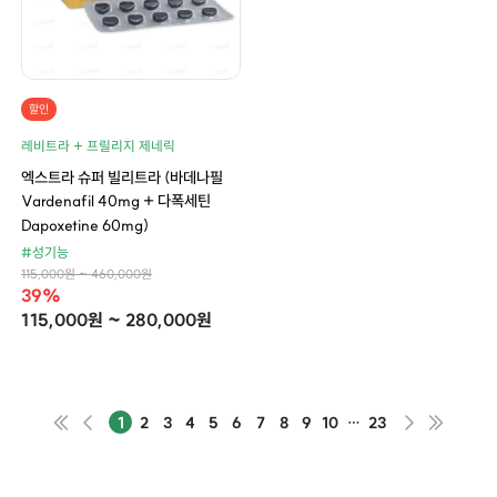
할인
레비트라 + 프릴리지 제네릭
엑스트라 슈퍼 빌리트라 (바데나필
Vardenafil 40mg + 다폭세틴
Dapoxetine 60mg)
#성기능
115,000원 ~ 460,000원
39%
115,000원 ~ 280,000원
1
2
3
4
5
6
7
8
9
10
…
23