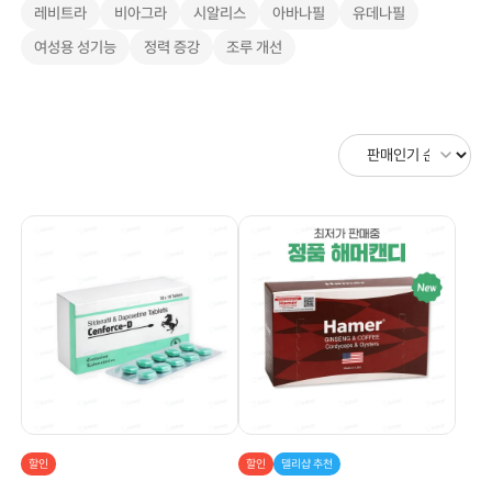
레비트라
비아그라
시알리스
아바나필
유데나필
여성용 성기능
정력 증강
조루 개선
할인
할인
델리샵 추천