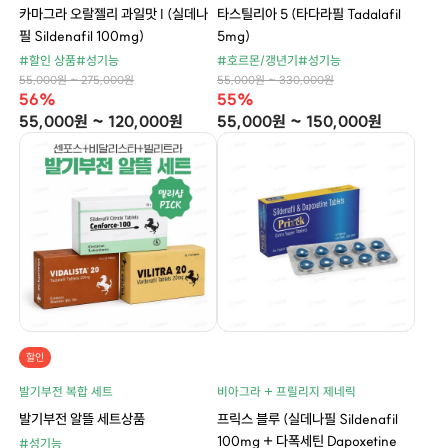
카마그라 오랄젤리 과일맛 I (실데나
타스틸리아 5 (타다라필 Tadalafil
필 Sildenafil 100mg)
5mg)
#할인 상품
#성기능
#호르몬/갱년기
#성기능
55,000원 ~ 275,000원
55,000원 ~ 330,000원
56%
55%
55,000원 ~ 120,000원
55,000원 ~ 150,000원
할인
발기부전 복합 세트
비아그라 + 프릴리지 제네릭
발기부전 알뜰 세트상품
프릭스 블루 (실데나필 Sildenafil
100mg + 다폭세틴 Dapoxetine
#성기능