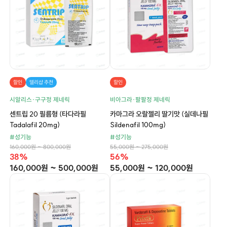
할인
델리샵 추천
할인
시알리스·구구정 제네릭
비아그라·팔팔정 제네릭
센트립 20 필름형 (타다라필
카마그라 오랄젤리 딸기맛 (실데나필
Tadalafil 20mg)
Sildenafil 100mg)
#성기능
#성기능
160,000원 ~ 800,000원
55,000원 ~ 275,000원
38%
56%
160,000원 ~ 500,000원
55,000원 ~ 120,000원