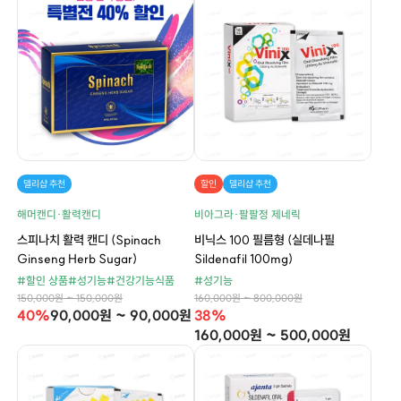
델리샵 추천
할인
델리샵 추천
해머캔디·활력캔디
비아그라·팔팔정 제네릭
스피나치 활력 캔디 (Spinach
비닉스 100 필름형 (실데나필
Ginseng Herb Sugar)
Sildenafil 100mg)
#할인 상품
#성기능
#건강기능식품
#성기능
150,000원 ~ 150,000원
160,000원 ~ 800,000원
40%
90,000원 ~ 90,000원
38%
160,000원 ~ 500,000원