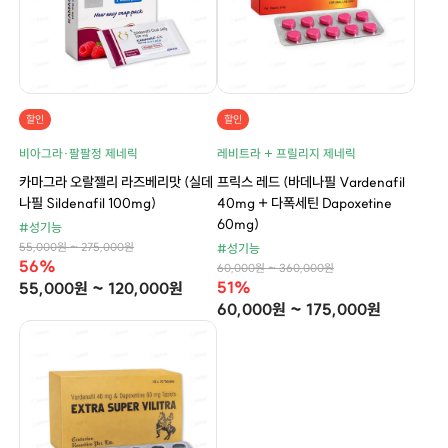
할인
할인
비아그라·팔팔정 제네릭
레비트라 + 프릴리지 제네릭
카마그라 오랄젤리 라즈베리맛 (실데
프릭스 레드 (바데나필 Vardenafil
나필 Sildenafil 100mg)
40mg + 다폭세틴 Dapoxetine
60mg)
#성기능
55,000원 ~ 275,000원
#성기능
56%
60,000원 ~ 360,000원
51%
55,000원 ~ 120,000원
60,000원 ~ 175,000원