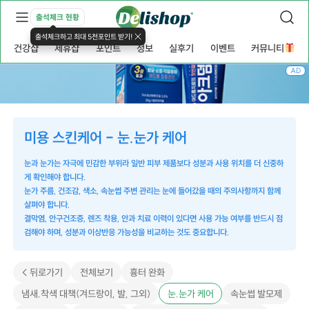
출석체크 현황
출석체크하고 최대 5천포인트 받기!
건강샵
제휴샵
포인트
정보
실후기
이벤트
커뮤니티
AD
미용 스킨케어 - 눈.눈가 케어
눈과 눈가는 자극에 민감한 부위라 일반 피부 제품보다 성분과 사용 위치를 더 신중하
게 확인해야 합니다.
눈가 주름, 건조감, 색소, 속눈썹 주변 관리는 눈에 들어갔을 때의 주의사항까지 함께
살펴야 합니다.
결막염, 안구건조증, 렌즈 착용, 안과 치료 이력이 있다면 사용 가능 여부를 반드시 점
검해야 하며, 성분과 이상반응 가능성을 비교하는 것도 중요합니다.
< 뒤로가기
전체보기
흉터 완화
냄새.착색 대책(겨드랑이, 발, 그외)
눈.눈가 케어
속눈썹 발모제