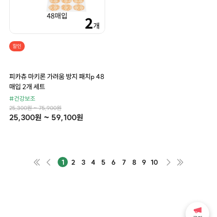
할인
피카츄 마키론 가려움 방지 패치p 48
매입 2개 세트
#건강보조
25,300원 ~ 75,900원
25,300원 ~ 59,100원
1
2
3
4
5
6
7
8
9
10