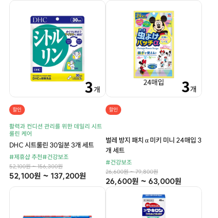
할인
할인
활력과 컨디션 관리를 위한 데일리 시트
룰린 케어
벌레 방지 패치 α 미키 미니 24매입 3
DHC 시트룰린 30일분 3개 세트
개 세트
#제휴샵 추천
#건강보조
#건강보조
52,100원 ~ 156,300원
26,600원 ~ 79,800원
52,100원 ~ 137,200원
26,600원 ~ 63,000원