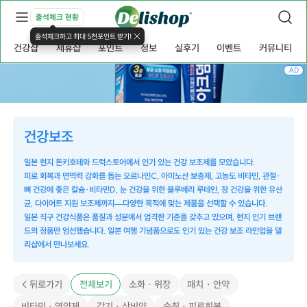
출석체크 현황
출석체크하고 최대 5천포인트 받기!
건강샵
제휴샵
포인트
정보
실후기
이벤트
커뮤니티
AD
건강보조
일본 현지 돈키호테와 드럭스토어에서 인기 있는 건강 보조제를 모았습니다.
피로 회복과 면역력 강화를 돕는 오르나민C, 아미노산 보충제, 고농도 비타민, 관절·
뼈 건강에 좋은 칼슘·비타민D, 눈 건강을 위한 블루베리 루테인, 장 건강을 위한 유산
균, 다이어트 지원 보조제까지—다양한 목적에 맞는 제품을 선택할 수 있습니다.
일본 직구 건강식품은 품질과 성분에서 엄격한 기준을 갖추고 있으며, 현지 인기 브랜
드의 정품만 엄선했습니다. 일본 여행 기념품으로도 인기 있는 건강 보조 라인업을 델
리샵에서 만나보세요.
패치・안약
< 뒤로가기
전체보기
소화 · 위장
비타민 · 영양제
감기 · 상비약
숙취 · 피로회복