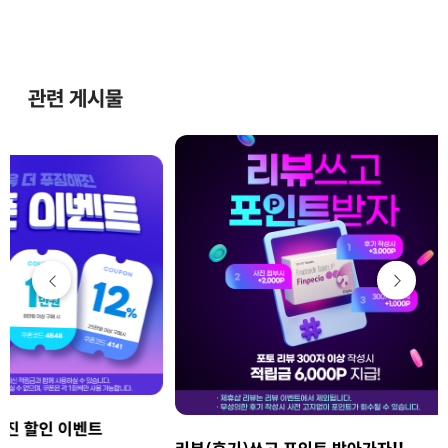
관련 게시물
벤트
제휴샵 전상