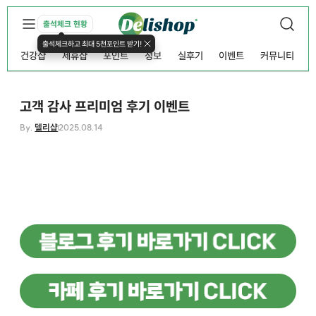
출석체크 현황
출석체크하고 최대 5천포인트 받기!
건강샵
제휴샵
포인트
정보
실후기
이벤트
커뮤니티
고객 감사 프리미엄 후기 이벤트
By.
델리샵
2025.08.14