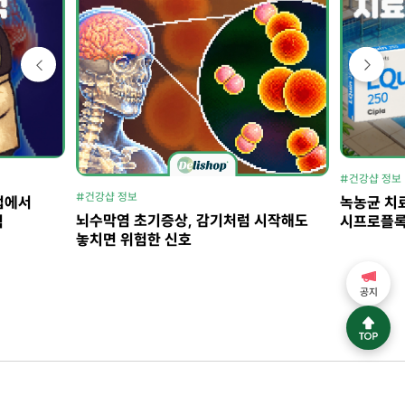
#건강샵 정보
#건강샵 정보
법에서
녹농균 치료
뇌수막염 초기증상, 감기처럼 시작해도
석
시프로플록
놓치면 위험한 신호
공지