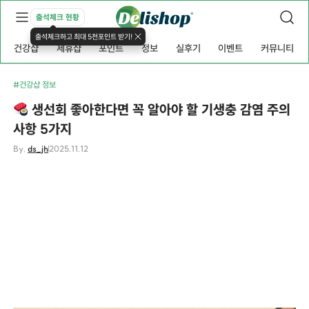
출석체크 현황
출석체크하고 최대 5천포인트 받기!
건강샵
제휴샵
포인트
정보
실후기
이벤트
커뮤니티
#건강샵 정보
생선회 좋아한다면 꼭 알아야 할 기생충 감염 주의
사항 5가지
By.
ds_jh
2025.11.12