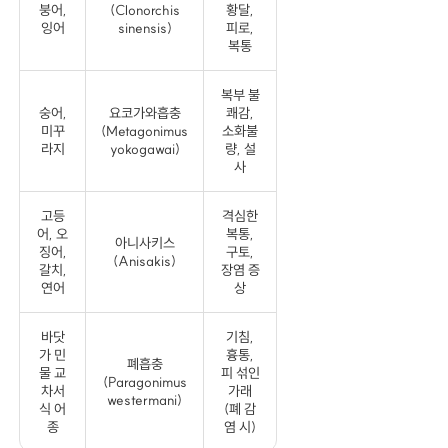
붕어,
(Clonorchis
황달,
잉어
sinensis)
피로,
복통
복부 불
숭어,
요코가와흡충
쾌감,
미꾸
(Metagonimus
소화불
라지
yokogawai)
량, 설
사
고등
격심한
어, 오
복통,
아니사키스
징어,
구토,
(Anisakis)
갈치,
장염 증
연어
상
바닷
기침,
가 민
흉통,
폐흡충
물 교
피 섞인
(Paragonimus
차서
가래
westermani)
식 어
(폐 감
종
염 시)